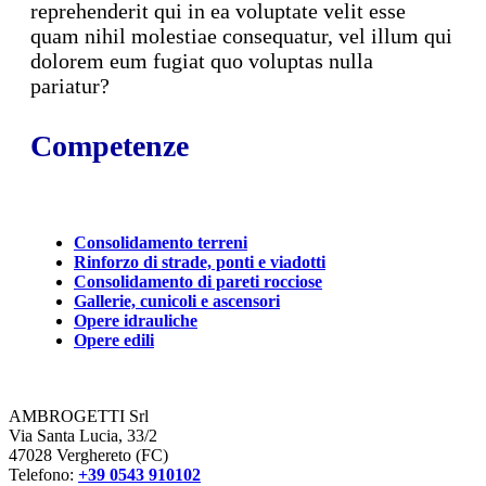
reprehenderit qui in ea voluptate velit esse
quam nihil molestiae consequatur, vel illum qui
dolorem eum fugiat quo voluptas nulla
pariatur?
Competenze
Consolidamento terreni
Rinforzo di strade, ponti e viadotti
Consolidamento di pareti rocciose
Gallerie, cunicoli e ascensori
Opere idrauliche
Opere edili
AMBROGETTI Srl
Via Santa Lucia, 33/2
47028 Verghereto (FC)
Telefono:
+39 0543 910102