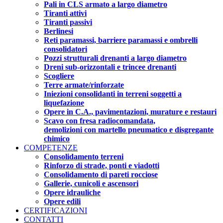
Pali in CLS armato a largo diametro
Tiranti attivi
Tiranti passivi
Berlinesi
Reti paramassi, barriere paramassi e ombrelli
consolidatori
Pozzi strutturali drenanti a largo diametro
Dreni sub-orizzontali e trincee drenanti
Scogliere
Terre armate/rinforzate
Iniezioni consolidanti in terreni soggetti a
liquefazione
Opere in C.A., pavimentazioni, murature e restauri
Scavo con fresa radiocomandata,
demolizioni con martello pneumatico e disgregante
chimico
COMPETENZE
Consolidamento terreni
Rinforzo di strade, ponti e viadotti
Consolidamento di pareti rocciose
Gallerie, cunicoli e ascensori
Opere idrauliche
Opere edili
CERTIFICAZIONI
CONTATTI