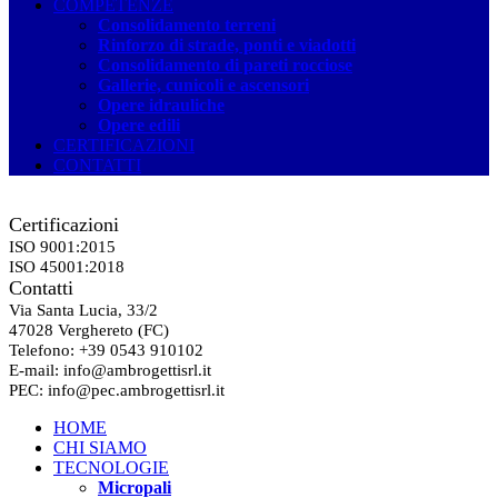
COMPETENZE
Consolidamento terreni
Rinforzo di strade, ponti e viadotti
Consolidamento di pareti rocciose
Gallerie, cunicoli e ascensori
Opere idrauliche
Opere edili
CERTIFICAZIONI
CONTATTI
Certificazioni
ISO 9001:2015
ISO 45001:2018
Contatti
Via Santa Lucia
, 33/2
47028
Verghereto
(FC)
Telefono
: +39 0543 910102
E-
mail
:
info@ambrogettisrl.it
PEC:
info@pec.ambrogettisrl.it
HOME
CHI SIAMO
TECNOLOGIE
Micropali