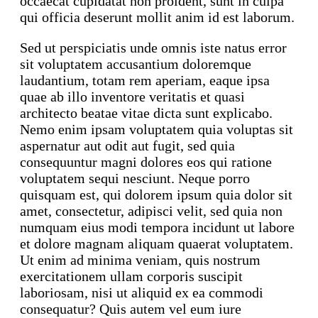
occaecat cupidatat non proident, sunt in culpa
qui officia deserunt mollit anim id est laborum.
Sed ut perspiciatis unde omnis iste natus error
sit voluptatem accusantium doloremque
laudantium, totam rem aperiam, eaque ipsa
quae ab illo inventore veritatis et quasi
architecto beatae vitae dicta sunt explicabo.
Nemo enim ipsam voluptatem quia voluptas sit
aspernatur aut odit aut fugit, sed quia
consequuntur magni dolores eos qui ratione
voluptatem sequi nesciunt. Neque porro
quisquam est, qui dolorem ipsum quia dolor sit
amet, consectetur, adipisci velit, sed quia non
numquam eius modi tempora incidunt ut labore
et dolore magnam aliquam quaerat voluptatem.
Ut enim ad minima veniam, quis nostrum
exercitationem ullam corporis suscipit
laboriosam, nisi ut aliquid ex ea commodi
consequatur? Quis autem vel eum iure