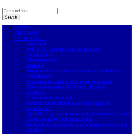
HOME
CHI SIAMO
TECNOLOGIE
Micropali
Pali in CLS armato a largo diametro
Tiranti attivi
Tiranti passivi
Berlinesi
Reti paramassi, barriere paramassi e ombrelli
consolidatori
Pozzi strutturali drenanti a largo diametro
Dreni sub-orizzontali e trincee drenanti
Scogliere
Terre armate/rinforzate
Iniezioni consolidanti in terreni soggetti a
liquefazione
Opere in C.A., pavimentazioni, murature e restauri
Scavo con fresa radiocomandata,
demolizioni con martello pneumatico e disgregante
chimico