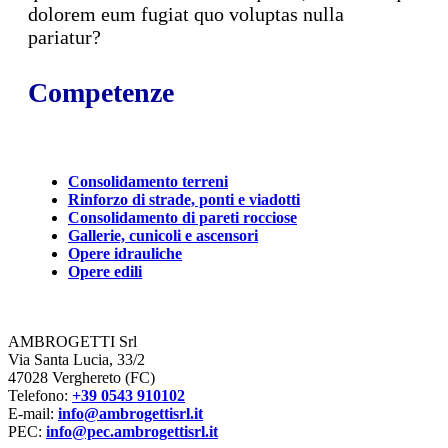
dolorem eum fugiat quo voluptas nulla
pariatur?
Competenze
Consolidamento terreni
Rinforzo di strade, ponti e viadotti
Consolidamento di pareti rocciose
Gallerie, cunicoli e ascensori
Opere idrauliche
Opere edili
AMBROGETTI Srl
Via Santa Lucia, 33/2
47028 Verghereto (FC)
Telefono:
+39 0543 910102
E-mail:
info@ambrogettisrl.it
PEC:
info@pec.ambrogettisrl.it