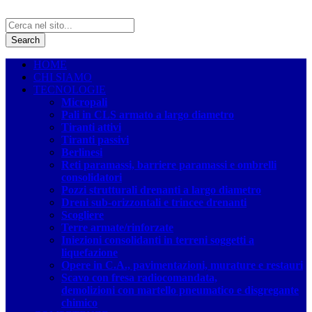
HOME
CHI SIAMO
TECNOLOGIE
Micropali
Pali in CLS armato a largo diametro
Tiranti attivi
Tiranti passivi
Berlinesi
Reti paramassi, barriere paramassi e ombrelli
consolidatori
Pozzi strutturali drenanti a largo diametro
Dreni sub-orizzontali e trincee drenanti
Scogliere
Terre armate/rinforzate
Iniezioni consolidanti in terreni soggetti a
liquefazione
Opere in C.A., pavimentazioni, murature e restauri
Scavo con fresa radiocomandata,
demolizioni con martello pneumatico e disgregante
chimico