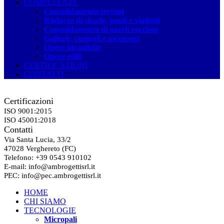
COMPETENZE
Consolidamento terreni
Rinforzo di strade, ponti e viadotti
Consolidamento di pareti rocciose
Gallerie, cunicoli e ascensori
Opere idrauliche
Opere edili
CERTIFICAZIONI
CONTATTI
Certificazioni
ISO 9001:2015
ISO 45001:2018
Contatti
Via Santa Lucia
, 33/2
47028
Verghereto
(FC)
Telefono
: +39 0543 910102
E-
mail
:
info@ambrogettisrl.it
PEC:
info@pec.ambrogettisrl.it
HOME
CHI SIAMO
TECNOLOGIE
Micropali